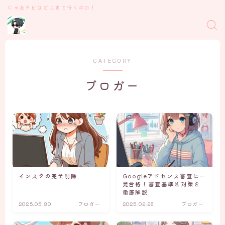
にゃおタビはどこまで行くのか！
CATEGORY
ブロガー
インスタの完全削除
Googleアドセンス審査に一
発合格！審査基準と対策を
徹底解説
2025.05.30
ブロガー
2025.02.26
ブロガー