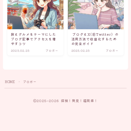
旅とグルメをテーマにした
ブログとX(旧Twitter）の
ブログ記事でアクセスを増
活用方法で収益化するため
やすコツ
の完全ガイド
2025.02.25
ブロガー
2025.02.25
ブロガー
HOME
ブロガー
＞
2025–2026 探検！発見！福岡県！