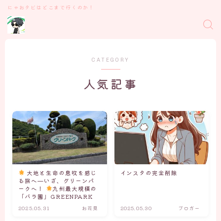
にゃおタビはどこまで行くのか！
CATEGORY
人気記事
大地と生命の息吹を感じ
インスタの完全削除
る旅へ—いざ、グリーンパ
ークへ！
九州最大規模の
「バラ園」GREENPARK
2025.05.31
お花見
2025.05.30
ブロガー