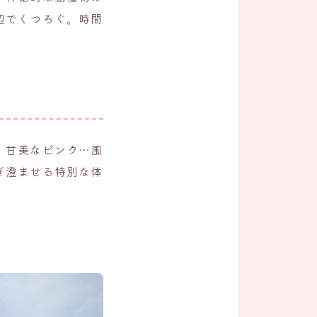
辺でくつろぐ。時間
、甘美なピンク…風
ぎ澄ませる特別な体