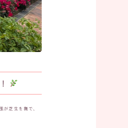
！
風が芝生を撫で、