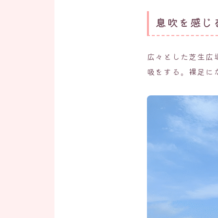
息吹を感じ
広々とした芝生広
吸をする。裸足に