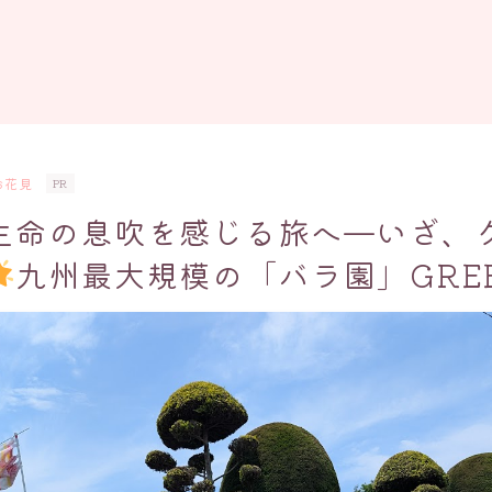
お花見
PR
生命の息吹を感じる旅へ—いざ、
九州最大規模の「バラ園」GREE