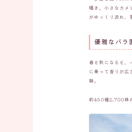
囁き。小さなカメ
がゆっくり流れ、
優雅なバラ
春と秋になると、
に乗って香りが広
験。
約450種2,70