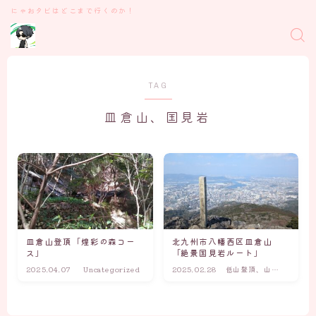
にゃおタビはどこまで行くのか！
TAG
皿倉山、国見岩
皿倉山登頂「煌彩の森コー
北九州市八幡西区皿倉山
ス」
「絶景国見岩ルート」
2025.04.07
Uncategorized
2025.02.28
低山登頂、山歩
き、登山